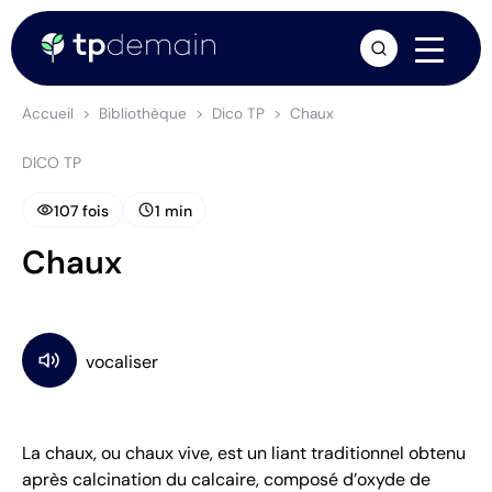
arrow_forward
Accueil
Bibliothèque
Dico TP
Chaux
DICO TP
visibility
schedule
107 fois
1 min
Chaux
La chaux, ou chaux vive, est un liant traditionnel obtenu
après calcination du calcaire, composé d’oxyde de