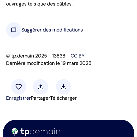
ouvrages tels que des câbles.
chat_bubble
Suggérer des modifications
© tp.demain 2025 - 13838 -
CC BY
Dernière modification le 19 mars 2025
favorite
upload
download
Enregistrer
Partager
Télécharger