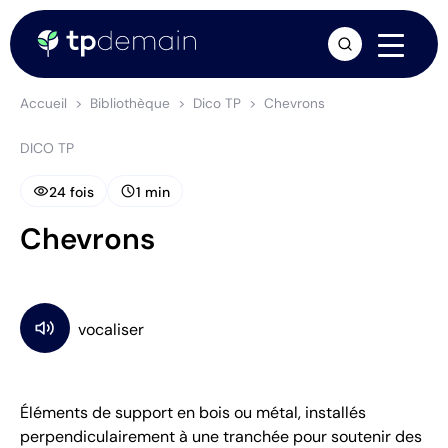
arrow_forward
Accueil
Bibliothèque
Dico TP
Chevrons
DICO TP
visibility
schedule
24 fois
1 min
Chevrons
Éléments de support en bois ou métal, installés
perpendiculairement à une tranchée pour soutenir des