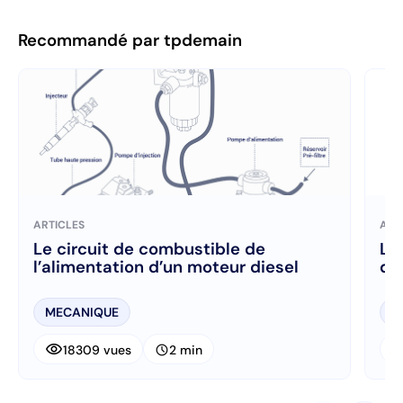
Recommandé par tpdemain
ARTICLES
ART
Le circuit de combustible de
Le
l’alimentation d’un moteur diesel
d’
MECANIQUE
M
visibility
visibi
schedule
18309 vues
2 min