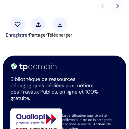
arrow_back
arrow_forward
favorite
upload
download
Enregistrer
Partager
Télécharger
Bibliothèque de ressources
pédagogiques dédiées aux métiers
des Travaux Publics, en ligne et 100%
gratuite.
La certification qualité a été
délivrée au titre de la catégorie
d'actions suivante :
Actions de
formation