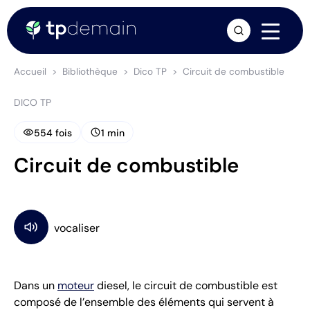
arrow_forward
Accueil
Bibliothèque
Dico TP
Circuit de combustible
DICO TP
visibility
schedule
554 fois
1 min
Circuit de combustible
Dans un
moteur
diesel, le circuit de combustible est
composé de l’ensemble des éléments qui servent à