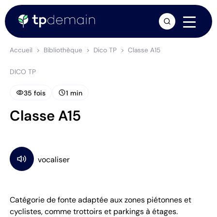
arrow_forward
Accueil
Bibliothèque
Dico TP
Classe A15
DICO TP
visibility
schedule
35 fois
1 min
Classe A15
Catégorie de fonte adaptée aux zones piétonnes et
cyclistes, comme trottoirs et parkings à étages.