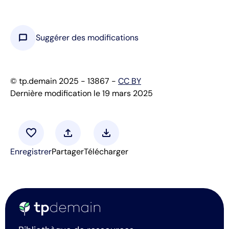
chat_bubble
Suggérer des modifications
© tp.demain 2025 - 13867 -
CC BY
Dernière modification le 19 mars 2025
favorite
upload
download
Enregistrer
Partager
Télécharger