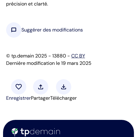
précision et clarté.
chat_bubble
Suggérer des modifications
© tp.demain 2025 - 13880 -
CC BY
Dernière modification le 19 mars 2025
favorite
upload
download
Enregistrer
Partager
Télécharger