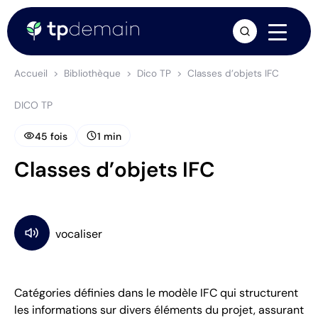
arrow_forward
Accueil
Bibliothèque
Dico TP
Classes d’objets IFC
DICO TP
visibility
schedule
45 fois
1 min
Classes d’objets IFC
Catégories définies dans le modèle IFC qui structurent
les informations sur divers éléments du projet, assurant