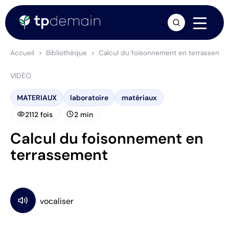
arrow_forward
Accueil
Bibliothèque
Calcul du foisonnement en terrassemen
VIDÉO
MATERIAUX
laboratoire
matériaux
visibility
schedule
2112 fois
2 min
Calcul du foisonnement en
terrassement