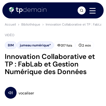
arrow_forward
Accueil
Bibliothèque
Innovation Collaborative et TP : FabLa
VIDÉO
visibility
schedule
BIM
jumeau numérique*
317 fois
2 min
Innovation Collaborative et
TP : FabLab et Gestion
Numérique des Données