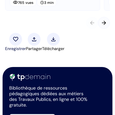
visibility
visibi
schedule
765 vues
3 min
arrow_back
arrow_forward
favorite
upload
download
Enregistrer
Partager
Télécharger
Bibliothèque de ressources
pédagogiques dédiées aux métiers
des Travaux Publics, en ligne et 100%
gratuite.