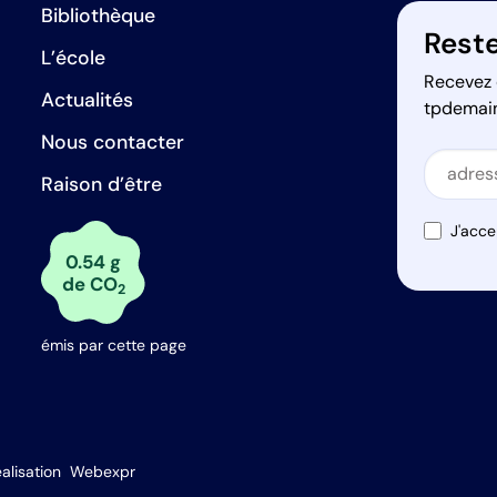
Bibliothèque
Reste
L’école
Recevez 
Actualités
tpdemai
Nous contacter
Secti
Raison d’être
Secti
J'acce
0.54 g
de CO
2
émis par cette page
s Options
alisation
Webexpr
ètres de confidentialité, en garantissant la conformité avec le