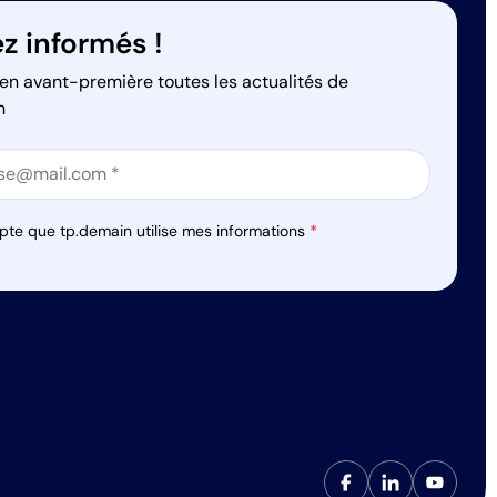
z informés !
en avant-première toutes les actualités de
n
on
on
pte que tp.demain utilise mes informations
*
s réglementations. Personnalisez vos préférences pour contrôler