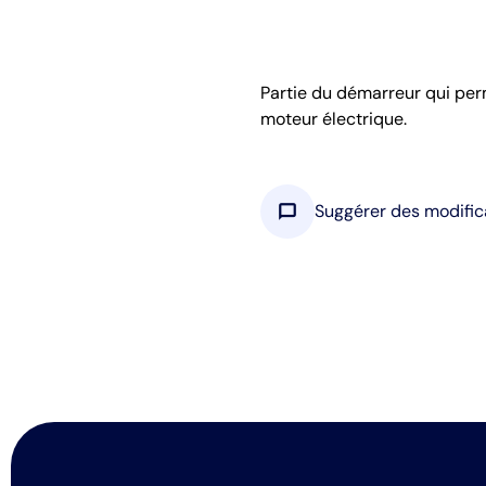
Partie du démarreur qui perm
moteur électrique.
chat_bubble
Suggérer des modific