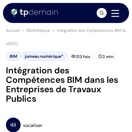
arrow_forward
Accueil
Bibliothèque
Intégration des Compétences BIM dans l
VIDÉO
visibility
schedule
BIM
jumeau numérique*
313 fois
2 min
Intégration des
Compétences BIM dans les
Entreprises de Travaux
Publics