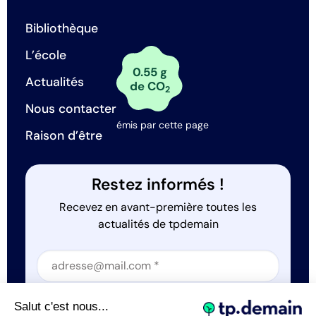
Bibliothèque
L’école
0.55 g
Actualités
de CO
2
Nous contacter
émis par cette page
Raison d’être
Restez informés !
Recevez en avant-première toutes les
actualités de tpdemain
Section
Section
J'accepte que tp.demain utilise mes informations
Salut c'est nous...
*