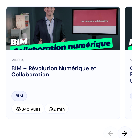
VIDÉOS
VID
BIM – Révolution Numérique et
Op
Collaboration
Pl
Uti
BIM
B
visibility
visibi
schedule
345 vues
2 min
arrow_back
arrow_forward