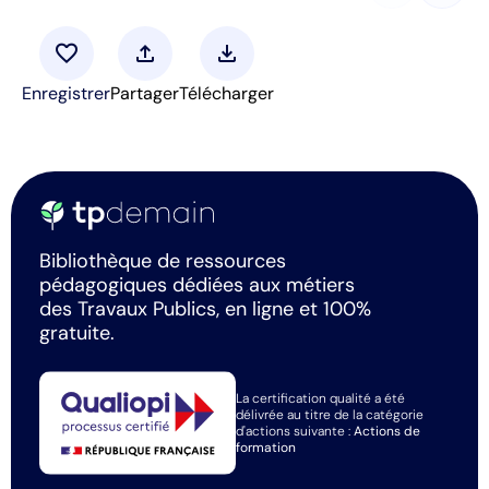
favorite
upload
download
Enregistrer
Partager
Télécharger
Bibliothèque de ressources
pédagogiques dédiées aux métiers
des Travaux Publics, en ligne et 100%
gratuite.
La certification qualité a été
délivrée au titre de la catégorie
d'actions suivante :
Actions de
formation