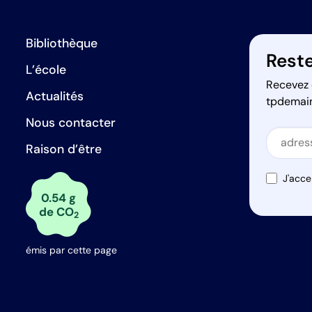
Bibliothèque
Reste
L’école
Recevez 
Actualités
tpdemai
Nous contacter
Secti
Raison d’être
Secti
J'acce
0.54 g
de CO
2
émis par cette page