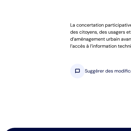
La concertation participativ
des citoyens, des usagers et
d’aménagement urbain avant le
l’accès à l’information tech
chat_bubble
Suggérer des modific