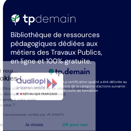
Bibliothèque de ressources
pédagogiques dédiées aux
métiers des Travaux Publics,
en ligne et 100% gratuite.
Salut c'est nous...
les Cookies !
La certification qualité a été délivrée au
titre de la catégorie d'actions suivante :
On a attendu d'être sûrs que le contenu de ce site vous intéresse
Actions de formation
avant de vous déranger, mais on aimerait bien vous
accompagner pendant votre visite...
C'est OK pour vous ?
Consentements certifiés par
Non merci
Je choisis
OK pour moi