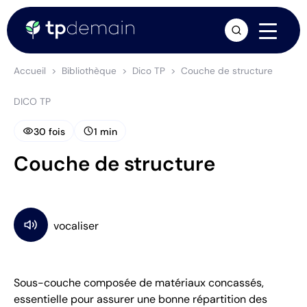
arrow_forward
Accueil
Bibliothèque
Dico TP
Couche de structure
DICO TP
visibility
schedule
30 fois
1 min
Couche de structure
Sous-couche composée de matériaux concassés,
essentielle pour assurer une bonne répartition des