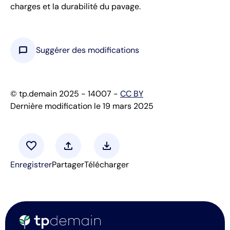
charges et la durabilité du pavage.
chat_bubble
Suggérer des modifications
© tp.demain 2025 - 14007 -
CC BY
Dernière modification le 19 mars 2025
favorite
upload
download
Enregistrer
Partager
Télécharger