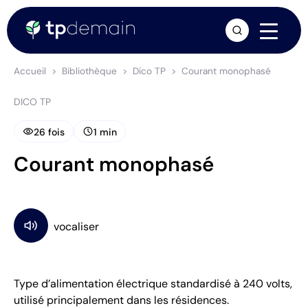
arrow_forward
Accueil
Bibliothèque
Dico TP
Courant monophasé
DICO TP
visibility
schedule
26 fois
1 min
Courant monophasé
Type d’alimentation électrique standardisé à 240 volts,
utilisé principalement dans les résidences.