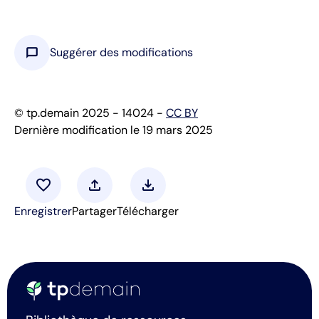
chat_bubble
Suggérer des modifications
© tp.demain 2025 - 14024 -
CC BY
Dernière modification le 19 mars 2025
favorite
upload
download
Enregistrer
Partager
Télécharger