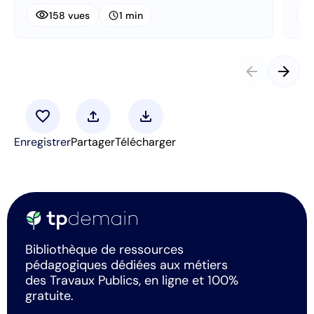
visibility
visibi
schedule
158 vues
1 min
arrow_back
arrow_forward
favorite
upload
download
Enregistrer
Partager
Télécharger
Bibliothèque de ressources
pédagogiques dédiées aux métiers
des Travaux Publics, en ligne et 100%
gratuite.