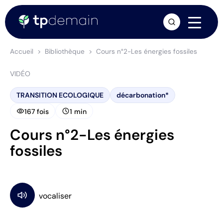
arrow_forward
Accueil
Bibliothèque
Cours n°2-Les énergies fossiles
VIDÉO
TRANSITION ECOLOGIQUE
décarbonation*
visibility
schedule
167 fois
1 min
Cours n°2-Les énergies
fossiles