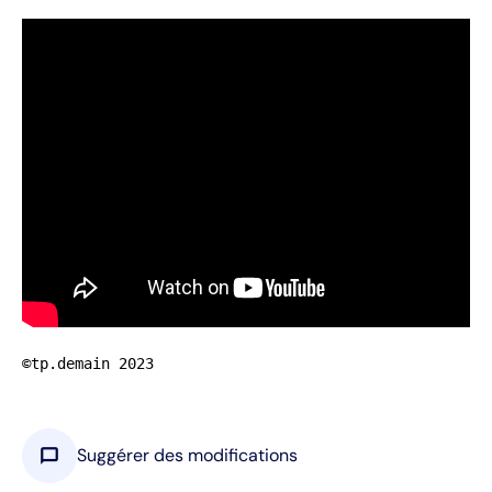
©tp.demain 2023
chat_bubble
Suggérer des modifications