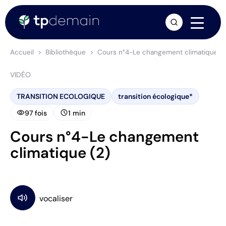
arrow_forward
Accueil
Bibliothèque
Cours n°4-Le changement climatique (2
VIDÉO
TRANSITION ECOLOGIQUE
transition écologique*
visibility
schedule
97 fois
1 min
Cours n°4-Le changement
climatique (2)