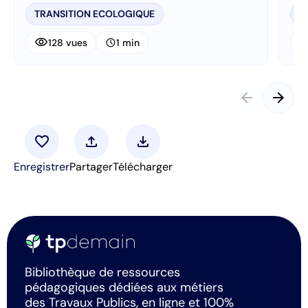
TRANSITION ECOLOGIQUE
T
visibility
visibi
schedule
128 vues
1 min
arrow_back
arrow_forward
favorite
upload
download
Enregistrer
Partager
Télécharger
Bibliothèque de ressources
pédagogiques dédiées aux métiers
des Travaux Publics, en ligne et 100%