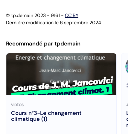
© tp.demain 2023 - 9161 -
CC BY
Dernière modification le 6 septembre 2024
Recommandé par tpdemain
VIDÉOS
ART
Cours n°3-Le changement
Le
climatique (1)
co
re