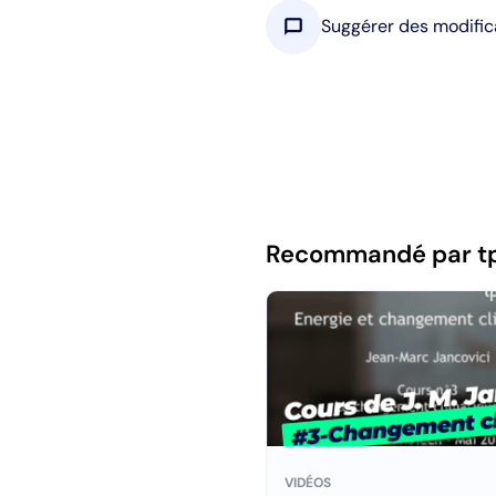
chat_bubble
Suggérer des modific
Recommandé par t
VIDÉOS