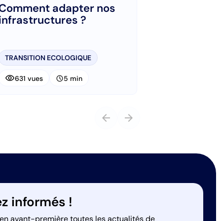
Comment adapter nos
infrastructures ?
TRANSITION ECOLOGIQUE
visibility
schedule
631 vues
5 min
arrow_back
arrow_forward
z informés !
en avant-première toutes les actualités de