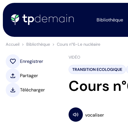
Bibliothèque
Accueil
Bibliothèque
Cours n°6-Le nucléaire
VIDÉO
favorite
Enregistrer
TRANSITION ECOLOGIQUE
upload
Partager
Cours n°
download
Télécharger