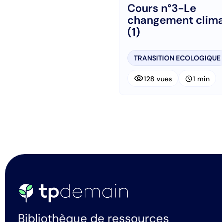
Cours n°3-Le
changement clim
(1)
TRANSITION ECOLOGIQUE
visibility
schedule
128 vues
1 min
Bibliothèque de ressources