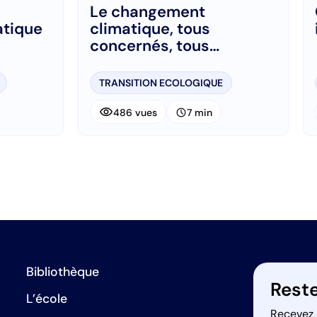
Le changement
atique
climatique, tous
concernés, tous
impliqués, tous
responsables
TRANSITION ECOLOGIQUE
visibility
schedule
486 vues
7 min
Bibliothèque
Reste
L’école
Recevez 