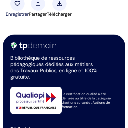
favorite
upload
download
Enregistrer
Partager
Télécharger
Bibliothèque de ressources
pédagogiques dédiées aux métiers
des Travaux Publics, en ligne et 100%
gratuite.
La certification qualité a été
délivrée au titre de la catégorie
d'actions suivante :
Actions de
formation