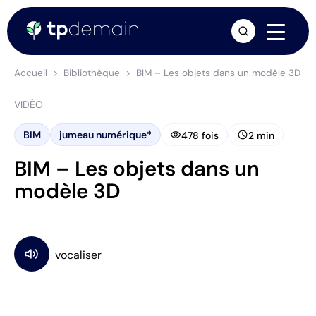
arrow_forward
Accueil
Bibliothèque
BIM – Les objets dans un modèle 3D
VIDÉO
visibility
schedule
BIM
jumeau numérique*
478 fois
2 min
BIM – Les objets dans un
modèle 3D