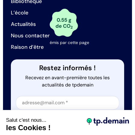
Bibliothèque
L’école
0.55 g
Actualités
de CO
2
Nous contacter
émis par cette page
Raison d’être
Restez informés !
Recevez en avant-première toutes les
actualités de tpdemain
Section
Section
J'accepte que tp.demain utilise mes informations
Salut c'est nous...
*
les Cookies !