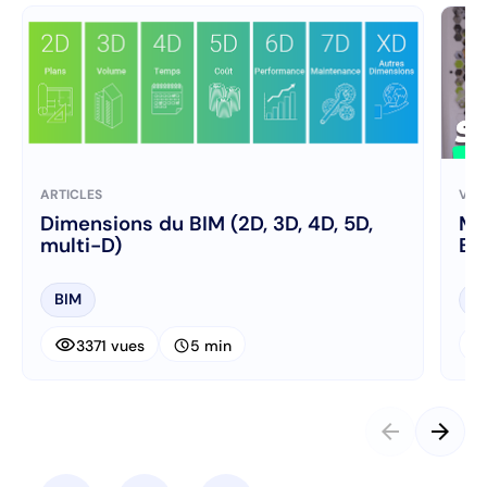
ARTICLES
VID
Dimensions du BIM (2D, 3D, 4D, 5D,
Ma
multi-D)
BI
BIM
B
visibility
visibi
schedule
3371 vues
5 min
arrow_back
arrow_forward