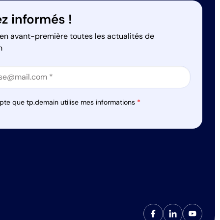
z informés !
en avant-première toutes les actualités de
n
on
on
pte que tp.demain utilise mes informations
*
s réglementations. Personnalisez vos préférences pour contrôler