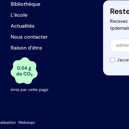
Bibliothèque
Reste
L’école
Recevez 
Actualités
tpdemai
Nous contacter
Secti
Raison d’être
Secti
J'acce
0.54 g
de CO
2
émis par cette page
s Options
alisation
Webexpr
ètres de confidentialité, en garantissant la conformité avec le