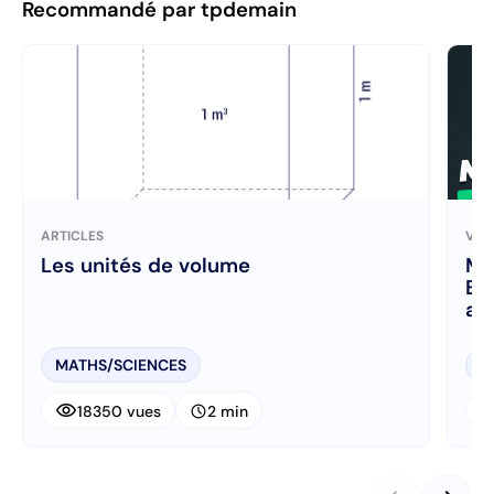
Recommandé par tpdemain
ARTICLES
VID
Les unités de volume
Ma
BT
av
MATHS/SCIENCES
B
visibility
visibi
schedule
18350 vues
2 min