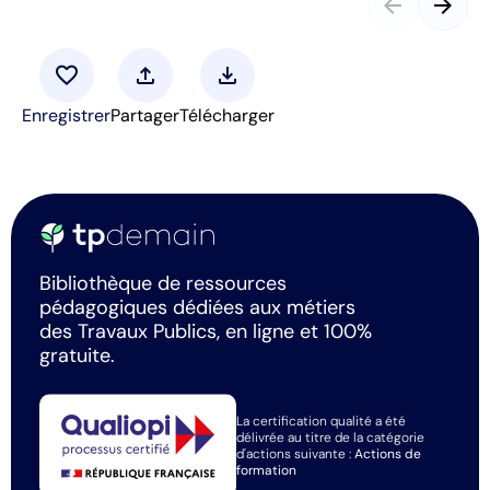
arrow_back
arrow_forward
favorite
upload
download
Enregistrer
Partager
Télécharger
Bibliothèque de ressources
pédagogiques dédiées aux métiers
des Travaux Publics, en ligne et 100%
gratuite.
La certification qualité a été
délivrée au titre de la catégorie
d'actions suivante :
Actions de
formation