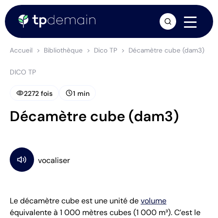
arrow_forward
Accueil
Bibliothèque
Dico TP
Décamètre cube (dam3)
DICO TP
visibility
schedule
2272 fois
1 min
Décamètre cube (dam3)
Le décamètre cube est une unité de
volume
équivalente à 1 000 mètres cubes (1 000 m³). C’est le