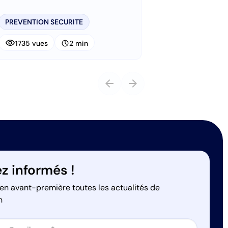
PREVENTION SECURITE
visibility
schedule
1735 vues
2 min
arrow_back
arrow_forward
z informés !
en avant-première toutes les actualités de
n
on