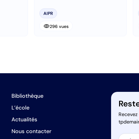
travaux (DICT)
AIPR
visibility
296 vues
Bibliothèque
Reste
L’école
Recevez 
Actualités
tpdemai
Nous contacter
Secti