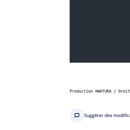
Production ©WATURA / Droit
chat_bubble
Suggérer des modific