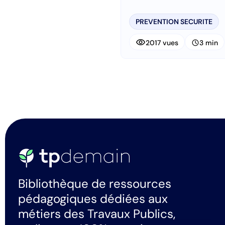
PREVENTION SECURITE
visibility
schedule
2017 vues
3 min
Bibliothèque de ressources
pédagogiques dédiées aux
métiers des Travaux Publics,