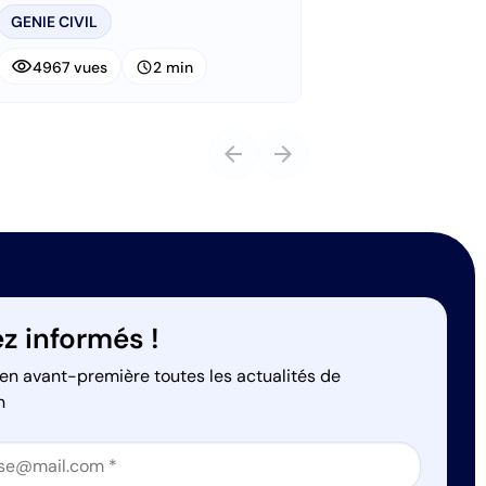
GENIE CIVIL
visibility
schedule
4967 vues
2 min
arrow_back
arrow_forward
z informés !
en avant-première toutes les actualités de
n
on