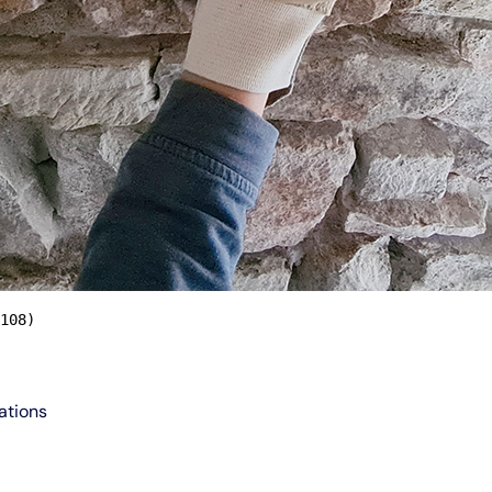
108)
ations