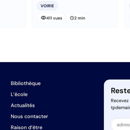
VOIRIE
visibility
schedule
411 vues
2 min
Bibliothèque
Reste
L’école
Recevez 
Actualités
tpdemai
Nous contacter
Secti
Raison d’être