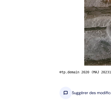
©tp.demain 2020 (MAJ 20231
chat_bubble
Suggérer des modific