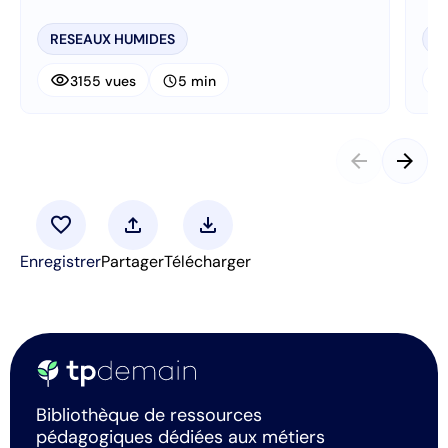
RESEAUX HUMIDES
R
visibility
visibi
schedule
3155 vues
5 min
arrow_back
arrow_forward
favorite
upload
download
Enregistrer
Partager
Télécharger
Bibliothèque de ressources
pédagogiques dédiées aux métiers