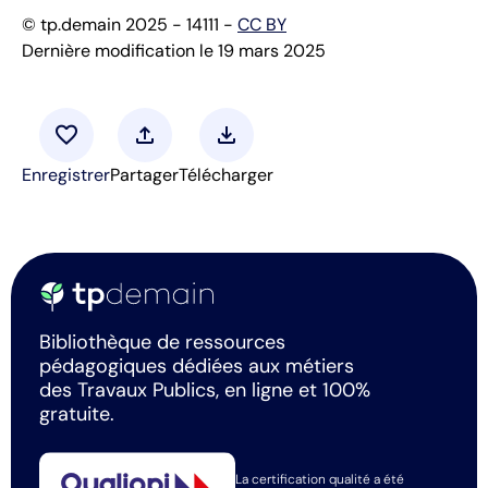
© tp.demain 2025 - 14111 -
CC BY
Dernière modification le 19 mars 2025
favorite
upload
download
Enregistrer
Partager
Télécharger
Bibliothèque de ressources
pédagogiques dédiées aux métiers
des Travaux Publics, en ligne et 100%
gratuite.
La certification qualité a été