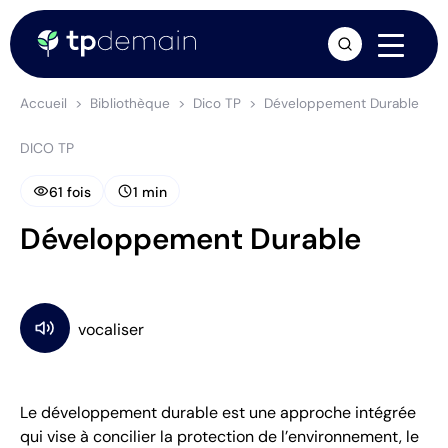
arrow_forward
Accueil
Bibliothèque
Dico TP
Développement Durable
DICO TP
visibility
schedule
61 fois
1 min
Développement Durable
Le développement durable est une approche intégrée
qui vise à concilier la protection de l’environnement, le