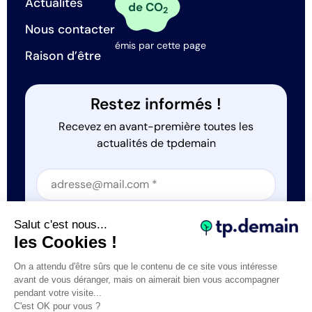
Actualités
de CO
2
Nous contacter
émis par cette page
Raison d’être
Restez informés !
Recevez en avant-première toutes les
actualités de tpdemain
Section
Section
J'accepte que tp.demain utilise mes informations
Salut c'est nous...
*
les Cookies !
On a attendu d'être sûrs que le contenu de ce site vous intéresse
avant de vous déranger, mais on aimerait bien vous accompagner
pendant votre visite...
C'est OK pour vous ?