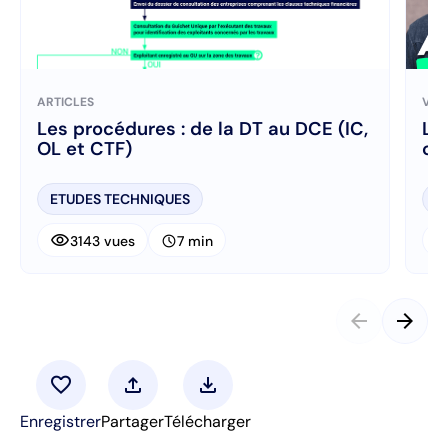
ARTICLES
VID
Les procédures : de la DT au DCE (IC,
La
OL et CTF)
co
ETUDES TECHNIQUES
A
visibility
visibi
schedule
3143 vues
7 min
arrow_back
arrow_forward
favorite
upload
download
Enregistrer
Partager
Télécharger