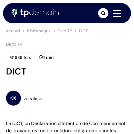
arrow_forward
Accueil
Bibliothèque
Dico TP
DICT
DICO TP
visibility
schedule
636 fois
1 min
DICT
La DICT, ou Déclaration d’Intention de Commencement
de Travaux, est une procédure obligatoire pour les