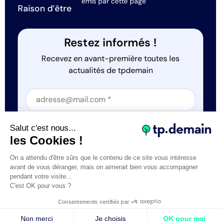
émis par cette page
Raison d’être
Restez informés !
Recevez en avant-première toutes les
actualités de tpdemain
Section
Section
J'accepte que tp.demain utilise mes informations
Salut c'est nous...
*
les Cookies !
On a attendu d'être sûrs que le contenu de ce site vous intéresse
avant de vous déranger, mais on aimerait bien vous accompagner
pendant votre visite...
C'est OK pour vous ?
Tous droits réservés © tp.demain 2026
Mentions légales
Consentements certifiés par
- Réalisation
Webexpr
Non merci
Je choisis
OK pour moi