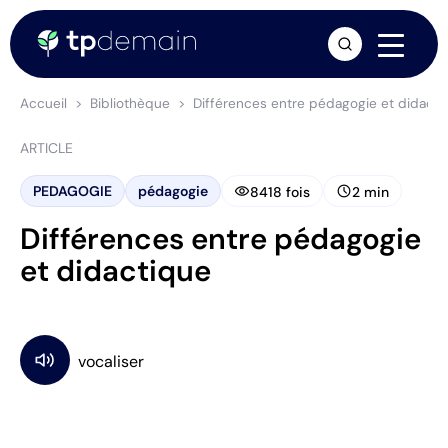
arrow_forward
Accueil
Bibliothèque
Différences entre pédagogie et didacti
ARTICLE
visibility
schedule
PEDAGOGIE
pédagogie
8418 fois
2 min
Différences entre pédagogie
et didactique