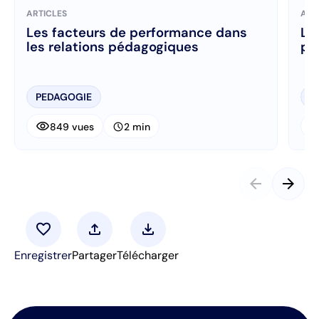
ARTICLES
ART
Les facteurs de performance dans
Le
les relations pédagogiques
pé
PEDAGOGIE
P
visibility
visibi
schedule
849 vues
2 min
arrow_back
arrow_forward
favorite
upload
download
Enregistrer
Partager
Télécharger