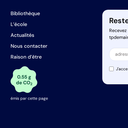
Bibliothèque
Reste
L’école
Recevez 
Actualités
tpdemai
Nous contacter
Secti
Raison d’être
Secti
J'acce
0.55 g
de CO
2
émis par cette page
s Options