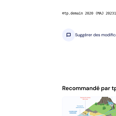
©tp.demain 2020 (MAJ 20231
chat_bubble
Suggérer des modific
Recommandé par t