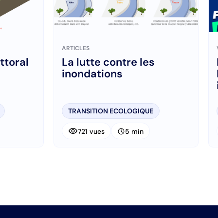
ARTICLES
ttoral
La lutte contre les
inondations
TRANSITION ECOLOGIQUE
visibility
schedule
721 vues
5 min