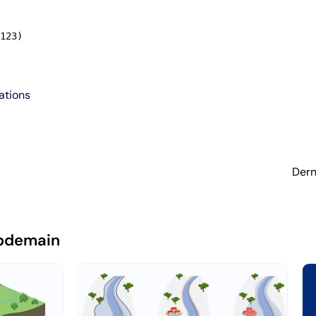
123)
ations
Dern
pdemain