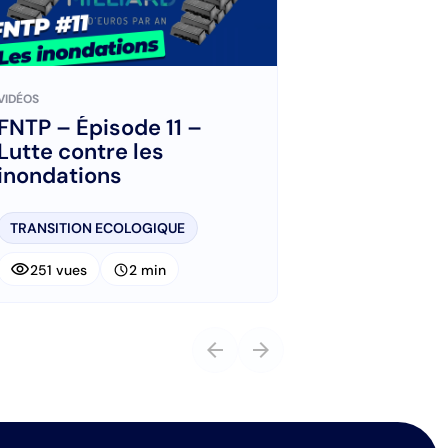
VIDÉOS
FNTP – Épisode 11 –
Lutte contre les
inondations
TRANSITION ECOLOGIQUE
visibility
schedule
251 vues
2 min
arrow_back
arrow_forward