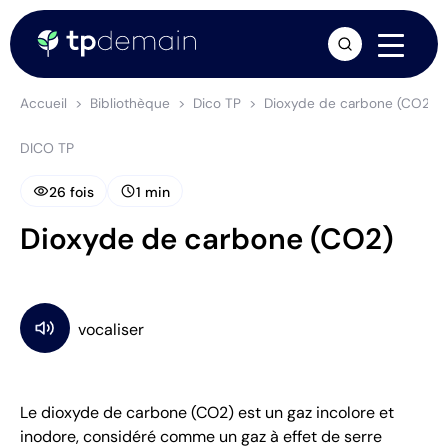
arrow_forward
Accueil
Bibliothèque
Dico TP
Dioxyde de carbone (CO2)
DICO TP
visibility
schedule
26 fois
1 min
Dioxyde de carbone (CO2)
Le dioxyde de carbone (CO2) est un gaz incolore et
inodore, considéré comme un gaz à effet de serre