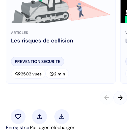
ARTICLES
VID
Les risques de collision
Le
PREVENTION SECURITE
P
visibility
visibi
schedule
2502 vues
2 min
arrow_back
arrow_forward
favorite
upload
download
Enregistrer
Partager
Télécharger