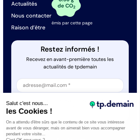
Actualités
de CO
2
Nous contacter
émis par cette page
Raison d’être
Restez informés !
Recevez en avant-première toutes les
actualités de tpdemain
Section
Section
J'accepte que tp.demain utilise mes informations
Salut c'est nous...
*
les Cookies !
On a attendu d'être sûrs que le contenu de ce site vous intéresse
avant de vous déranger, mais on aimerait bien vous accompagner
pendant votre visite...
C'est OK pour vous ?