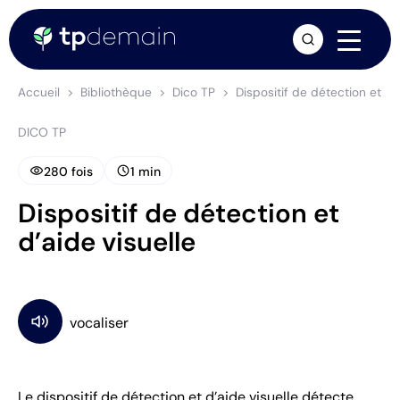
arrow_forward
Accueil
Bibliothèque
Dico TP
Dispositif de détection et d’a
DICO TP
visibility
schedule
280 fois
1 min
Dispositif de détection et
d’aide visuelle
Le dispositif de détection et d’aide visuelle détecte