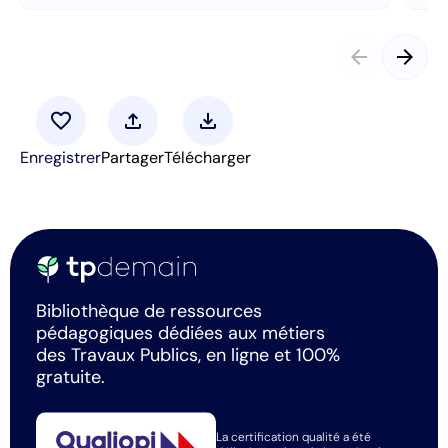
arrow_back
arrow_forward
favorite
upload
download
Enregistrer
Partager
Télécharger
Bibliothèque de ressources
pédagogiques dédiées aux métiers
des Travaux Publics, en ligne et 100%
gratuite.
La certification qualité a été