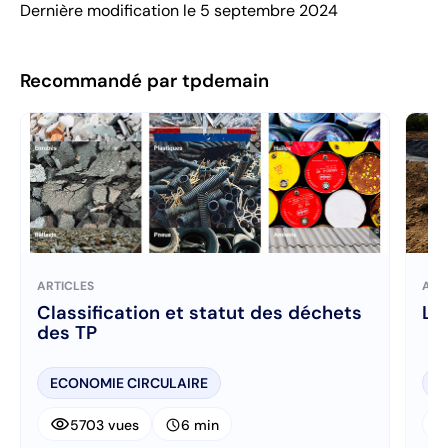
Dernière modification le 5 septembre 2024
Recommandé par tpdemain
ARTICLES
ART
Classification et statut des déchets
L’
des TP
ECONOMIE CIRCULAIRE
E
visibility
visibi
schedule
5703 vues
6 min