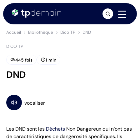
arrow_forward
Accueil
Bibliothèque
Dico TP
DND
DICO TP
visibility
schedule
445 fois
1 min
DND
Les DND sont les
Déchets
Non Dangereux qui n’ont pas
de caractéristiques de dangerosité spécifiques. Ils