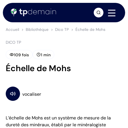
arrow_forward
Accueil
Bibliothèque
Dico TP
Échelle de Mohs
DICO TP
visibility
schedule
109 fois
1 min
Échelle de Mohs
L’échelle de Mohs est un système de mesure de la
dureté des minéraux, établi par le minéralogiste