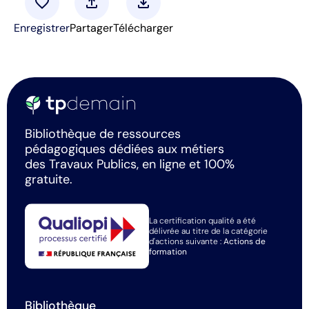
favorite
upload
download
Enregistrer
Partager
Télécharger
Bibliothèque de ressources
pédagogiques dédiées aux métiers
des Travaux Publics, en ligne et 100%
gratuite.
La certification qualité a été
délivrée au titre de la catégorie
d'actions suivante :
Actions de
formation
Bibliothèque