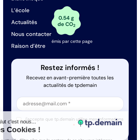
L’école
0.54 g
Actualités
de CO
2
Nous contacter
émis par cette page
Raison d’être
Restez informés !
Recevez en avant-première toutes les
actualités de tpdemain
Section
Section
J'accepte que tp.demain utilise mes informations
Salut c'est nous...
*
les Cookies !