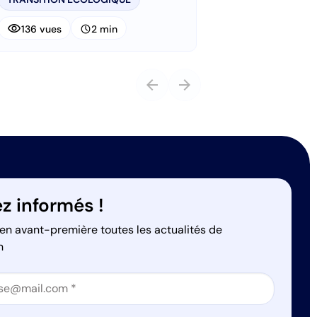
visibility
schedule
136 vues
2 min
arrow_back
arrow_forward
z informés !
en avant-première toutes les actualités de
n
on