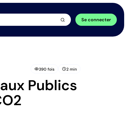
arrow_forward
Se connecter
visibility
schedule
390 fois
2 min
aux Publics
 CO2