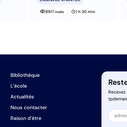
visibility
schedule
8917 vues
1 h 30 min
Bibliothèque
Reste
L’école
Recevez 
Actualités
tpdemai
Nous contacter
Secti
Raison d’être