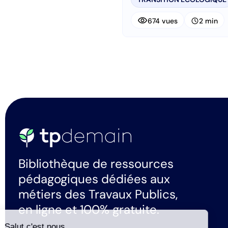
visibility
schedule
674 vues
2 min
Bibliothèque de ressources
pédagogiques dédiées aux
métiers des Travaux Publics,
en ligne et 100% gratuite.
Salut c'est nous...