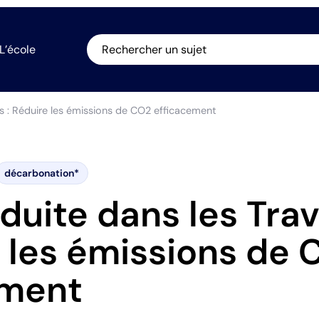
L’école
Rechercher un sujet
s : Réduire les émissions de CO2 efficacement
décarbonation*
uite dans les Trav
e les émissions de
ement