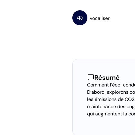
chat_bubble
Résumé
Comment l’éco-conduit
D’abord, explorons co
les émissions de CO2.
maintenance des engi
qui augmentent la co