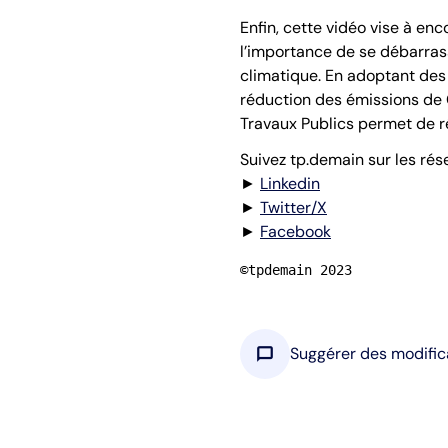
Enfin, cette vidéo vise à en
l’importance de se débarras
climatique. En adoptant des
réduction des émissions de C
Travaux Publics permet de r
Suivez tp.demain sur les rés
►
Linkedin
►
Twitter/X
►
Facebook
©tpdemain 2023
chat_bubble
Suggérer des modific