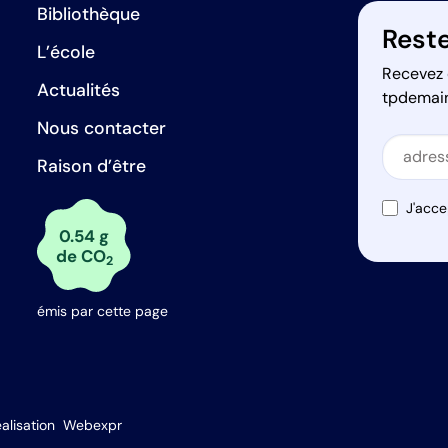
Bibliothèque
Reste
L’école
Recevez 
Actualités
tpdemai
Nous contacter
Secti
Raison d’être
Secti
J'acce
0.54 g
de CO
2
émis par cette page
s Options
alisation
Webexpr
ètres de confidentialité, en garantissant la conformité avec le