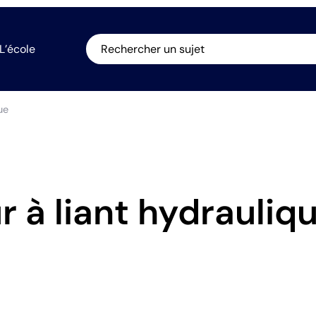
L’école
Rechercher un sujet
ue
 à liant hydrauliq