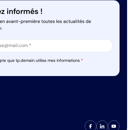
z informés !
en avant-première toutes les actualités de
n
on
on
pte que tp.demain utilise mes informations
*
s réglementations. Personnalisez vos préférences pour contrôler