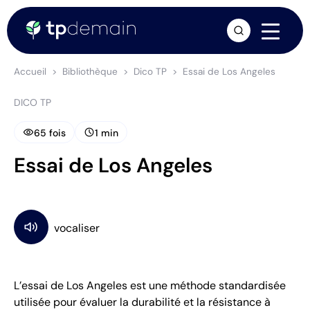
arrow_forward
Accueil
Bibliothèque
Dico TP
Essai de Los Angeles
DICO TP
visibility
schedule
65 fois
1 min
Essai de Los Angeles
L’essai de Los Angeles est une méthode standardisée
utilisée pour évaluer la durabilité et la résistance à