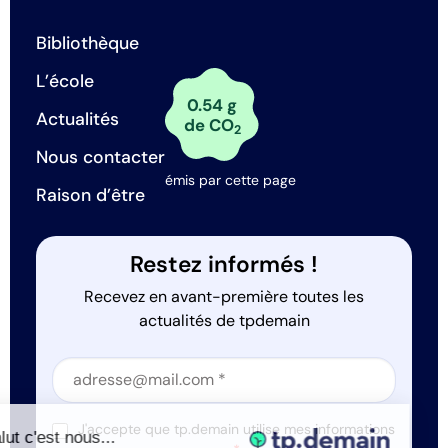
Bibliothèque
L’école
0.54 g
Actualités
de CO
2
Nous contacter
émis par cette page
Raison d’être
Restez informés !
Recevez en avant-première toutes les
actualités de tpdemain
Section
Section
J'accepte que tp.demain utilise mes informations
Salut c'est nous...