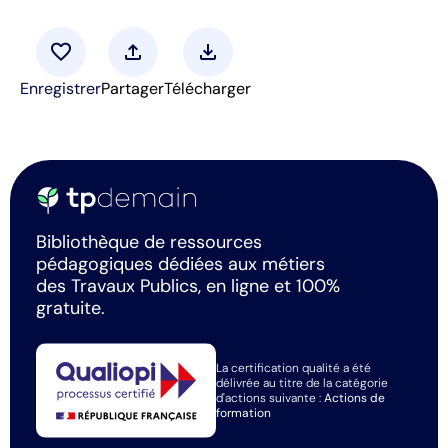
favorite
upload
download
Enregistrer
Partager
Télécharger
Bibliothèque de ressources
pédagogiques dédiées aux métiers
des Travaux Publics, en ligne et 100%
gratuite.
La certification qualité a été
délivrée au titre de la catégorie
d'actions suivante :
Actions de
formation