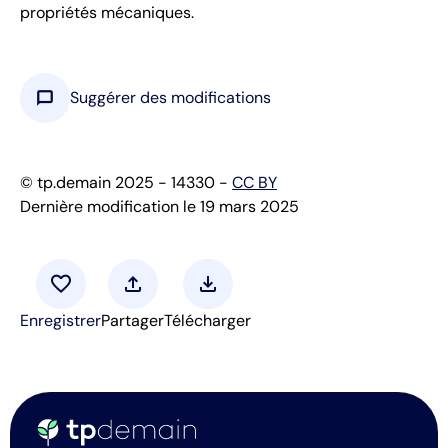
propriétés mécaniques.
chat_bubble
Suggérer des modifications
© tp.demain 2025 - 14330 -
CC BY
Dernière modification le 19 mars 2025
favorite
upload
download
Enregistrer
Partager
Télécharger