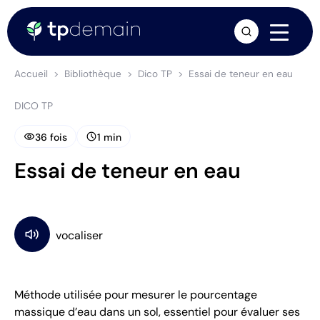
arrow_forward
Accueil
Bibliothèque
Dico TP
Essai de teneur en eau
DICO TP
visibility
schedule
36 fois
1 min
Essai de teneur en eau
Méthode utilisée pour mesurer le pourcentage
massique d’eau dans un sol, essentiel pour évaluer ses