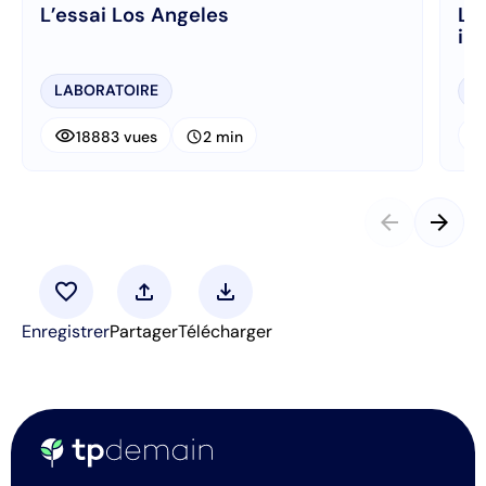
L’essai Los Angeles
L’
in
LABORATOIRE
L
visibility
visibi
schedule
18883 vues
2 min
arrow_back
arrow_forward
favorite
upload
download
Enregistrer
Partager
Télécharger