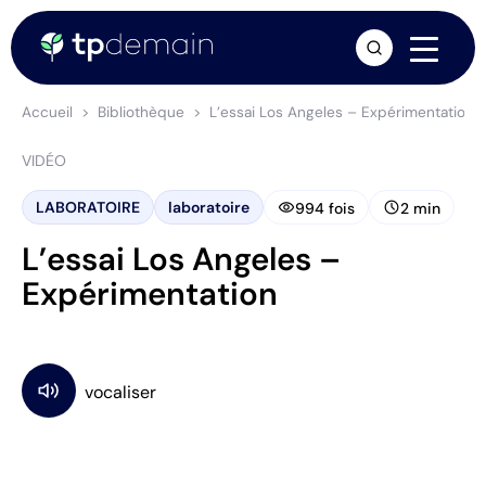
arrow_forward
Accueil
Bibliothèque
L’essai Los Angeles – Expérimentation
VIDÉO
visibility
schedule
LABORATOIRE
laboratoire
994 fois
2 min
L’essai Los Angeles –
Expérimentation