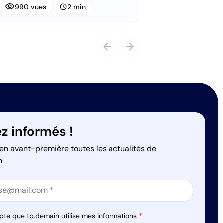
visibility
schedule
990 vues
2 min
arrow_back
arrow_forward
z informés !
en avant-première toutes les actualités de
n
on
on
pte que tp.demain utilise mes informations
*