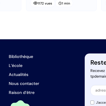
visibility
schedule
1172 vues
1 min
Bibliothèque
Reste
L’école
Recevez 
Actualités
tpdemai
Nous contacter
Secti
Raison d’être
Secti
J'acce