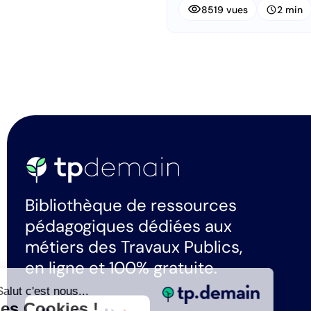
visibility
schedule
8519 vues
2 min
Bibliothèque de ressources
pédagogiques dédiées aux
métiers des Travaux Publics,
en ligne et 100% gratuite.
Salut c'est nous...
les Cookies !