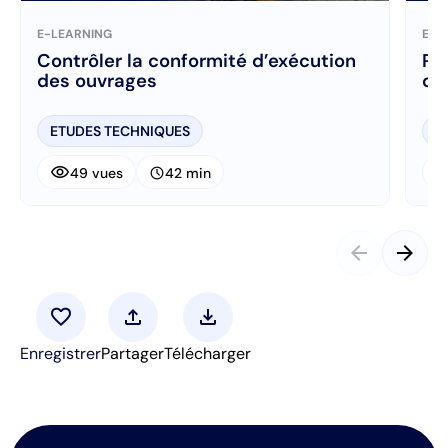
E-LEARNING
E-L
Contrôler la conformité d’exécution
Ré
des ouvrages
ch
ETUDES TECHNIQUES
E
visibility
visibi
schedule
49 vues
42 min
arrow_back
arrow_forward
favorite
upload
download
Enregistrer
Partager
Télécharger