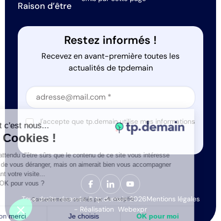
Raison d’être
Restez informés !
Recevez en avant-première toutes les
actualités de tpdemain
Section
Section
J'accepte que tp.demain utilise mes informations
Salut c'est nous...
*
les Cookies !
On a attendu d'être sûrs que le contenu de ce site vous intéresse
avant de vous déranger, mais on aimerait bien vous accompagner
pendant votre visite...
C'est OK pour vous ?
Tous droits réservés © tp.demain 2026
Mentions légales
Consentements certifiés par
- Réalisation
Webexpr
Non merci
Je choisis
OK pour moi