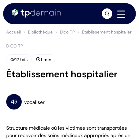
arrow_forward
Accueil
Bibliothèque
Dico TP
Établissement hospitalier
DICO TP
visibility
schedule
17 fois
1 min
Établissement hospitalier
Structure médicale où les victimes sont transportées
pour recevoir des soins médicaux appropriés après un