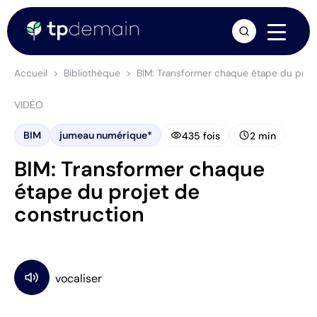
arrow_forward
Accueil
Bibliothèque
BIM: Transformer chaque étape du proje
VIDÉO
visibility
schedule
BIM
jumeau numérique*
435 fois
2 min
BIM: Transformer chaque
étape du projet de
construction