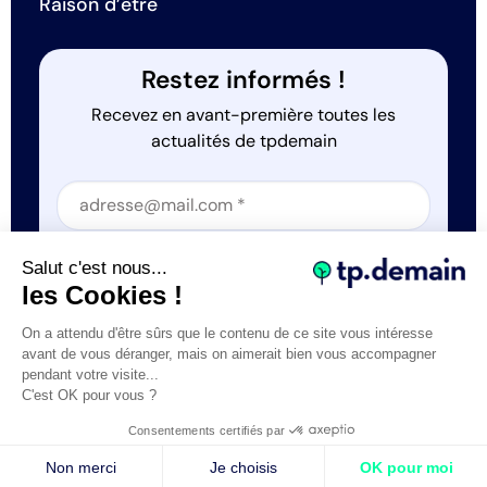
Raison d’être
Restez informés !
Recevez en avant-première toutes les
actualités de tpdemain
Section
Section
J'accepte que tp.demain utilise mes informations
Salut c'est nous...
*
les Cookies !
On a attendu d'être sûrs que le contenu de ce site vous intéresse
avant de vous déranger, mais on aimerait bien vous accompagner
pendant votre visite...
C'est OK pour vous ?
Tous droits réservés © tp.demain 2026
Mentions légales
Consentements certifiés par
- Réalisation
Webexpr
Non merci
Je choisis
OK pour moi