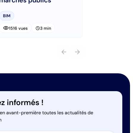
marchés publics
BIM
visibility
schedule
1516 vues
3 min
arrow_back
arrow_forward
z informés !
en avant-première toutes les actualités de
n