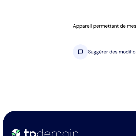
Appareil permettant de mesur
chat_bubble
Suggérer des modific