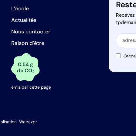
Reste
L’école
Recevez 
Actualités
tpdemai
Nous contacter
Secti
Raison d’être
Secti
J'acce
0.54 g
de CO
2
émis par cette page
s Options
alisation
Webexpr
ètres de confidentialité, en garantissant la conformité avec le