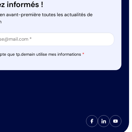
z informés !
en avant-première toutes les actualités de
n
on
on
pte que tp.demain utilise mes informations
*
s réglementations. Personnalisez vos préférences pour contrôler