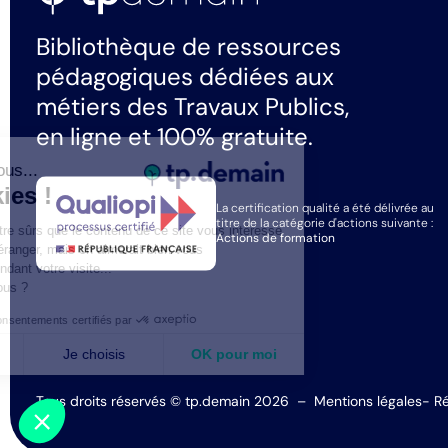
Bibliothèque de ressources
pédagogiques dédiées aux
métiers des Travaux Publics,
en ligne et 100% gratuite.
Salut c'est nous...
les Cookies !
La certification qualité a été délivrée au
titre de la catégorie d'actions suivante :
On a attendu d'être sûrs que le contenu de ce site vous intéresse
Actions de formation
avant de vous déranger, mais on aimerait bien vous
accompagner pendant votre visite...
C'est OK pour vous ?
Consentements certifiés par
Non merci
Je choisis
OK pour moi
Axeptio consent
Plateforme de Gestion du Consentement : Personnalisez vo
Tous droits réservés © tp.demain 2026
–
Mentions légales
- Ré
Notre plateforme vous permet d'adapter et de gérer vos param