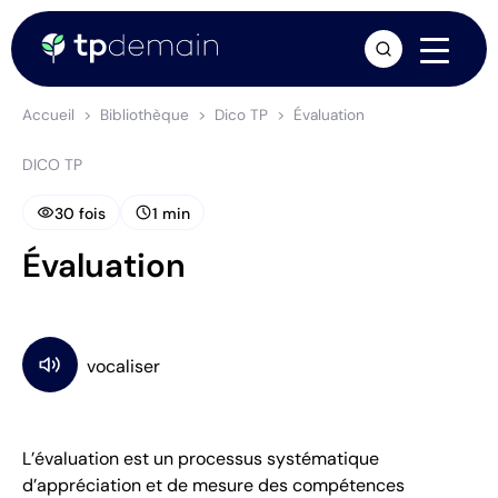
arrow_forward
Accueil
Bibliothèque
Dico TP
Évaluation
DICO TP
visibility
schedule
30 fois
1 min
Évaluation
L’évaluation est un processus systématique
d’appréciation et de mesure des compétences