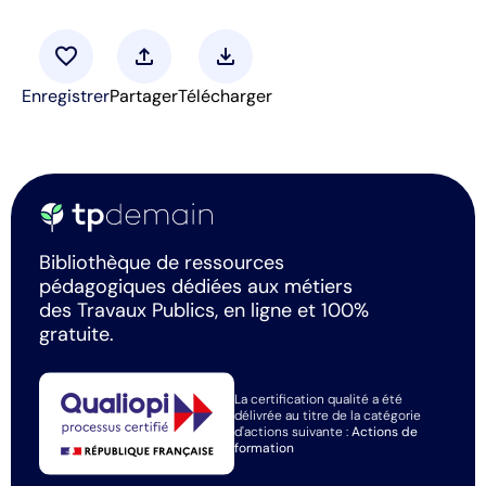
favorite
upload
download
Enregistrer
Partager
Télécharger
Bibliothèque de ressources
pédagogiques dédiées aux métiers
des Travaux Publics, en ligne et 100%
gratuite.
La certification qualité a été
délivrée au titre de la catégorie
d'actions suivante :
Actions de
formation