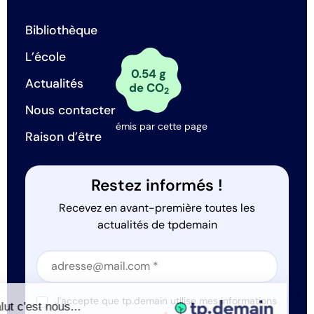
Bibliothèque
L’école
0.54 g
Actualités
de CO
2
Nous contacter
émis par cette page
Raison d’être
Restez informés !
Recevez en avant-première toutes les
actualités de tpdemain
Section
Section
J'accepte que tp.demain utilise mes informations
Salut c'est nous...