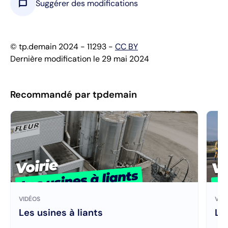
chat_bubble
Suggérer des modifications
© tp.demain 2024 - 11293 -
CC BY
Dernière modification le 29 mai 2024
Recommandé par tpdemain
VIDÉOS
VID
Les usines à liants
Le