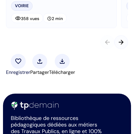
VOIRIE
V
visibility
visibi
schedule
358 vues
2 min
arrow_back
arrow_forward
favorite
upload
download
Enregistrer
Partager
Télécharger
Bibliothèque de ressources
pédagogiques dédiées aux métiers
des Travaux Publics, en ligne et 100%