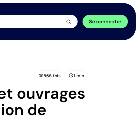
arrow_forward
Se connecter
visibility
schedule
565 fois
1 min
 et ouvrages
tion de