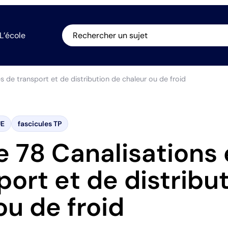
L’école
Rechercher un sujet
s de transport et de distribution de chaleur ou de froid
UE
fascicules TP
e 78 Canalisations
port et de distribu
ou de froid