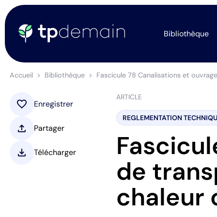
Bibliothèque
Accueil
Bibliothèque
Fascicule 78 Canalisations et ouvrage
ARTICLE
favorite
Enregistrer
REGLEMENTATION TECHNIQ
upload
Partager
Fascicul
download
Télécharger
de trans
chaleur 