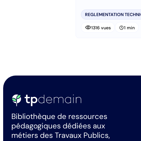
REGLEMENTATION TECHN
visibility
schedule
1316 vues
1 min
Bibliothèque de ressources
pédagogiques dédiées aux
métiers des Travaux Publics,