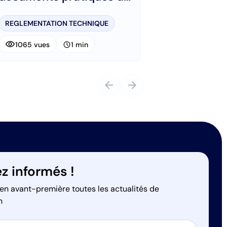
l’AIPR
REGLEMENTATION TECHNIQUE
visibility
schedule
1065 vues
1 min
arrow_back
arrow_forward
z informés !
en avant-première toutes les actualités de
n