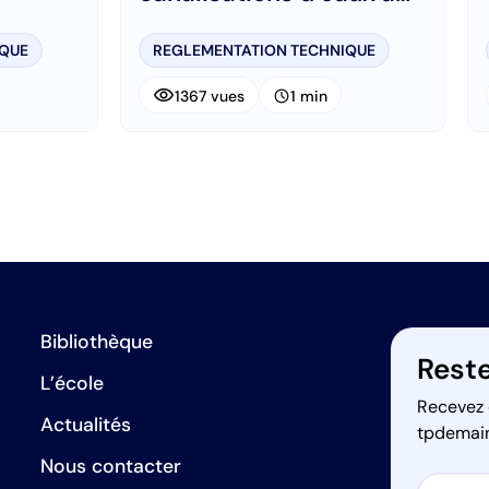
écoulement sous
pression
IQUE
REGLEMENTATION TECHNIQUE
visibility
schedule
1367 vues
1 min
Bibliothèque
Reste
L’école
Recevez 
Actualités
tpdemai
Nous contacter