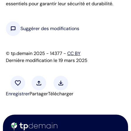
essentiels pour garantir leur sécurité et durabilité.
chat_bubble
Suggérer des modifications
© tp.demain 2025 - 14377 -
CC BY
Dernière modification le 19 mars 2025
favorite
upload
download
Enregistrer
Partager
Télécharger