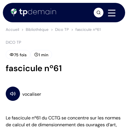
arrow_forward
Accueil
Bibliothèque
Dico TP
fascicule nº61
DICO TP
visibility
schedule
75 fois
1 min
fascicule nº61
Le fascicule nº61 du CCTG se concentre sur les normes
de calcul et de dimensionnement des ouvrages d’art,