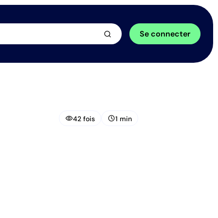
arrow_forward
Se connecter
visibility
schedule
42 fois
1 min