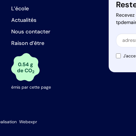
Reste
L’école
Recevez 
Actualités
tpdemai
Nous contacter
Secti
Raison d’être
Secti
J'acce
0.54 g
de CO
2
émis par cette page
s Options
alisation
Webexpr
ètres de confidentialité, en garantissant la conformité avec le