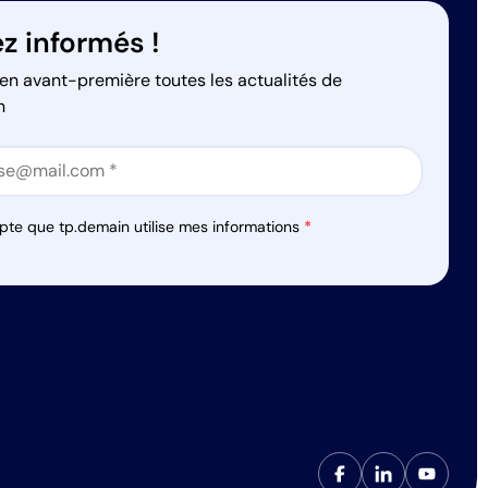
z informés !
en avant-première toutes les actualités de
n
on
on
pte que tp.demain utilise mes informations
*
s réglementations. Personnalisez vos préférences pour contrôler