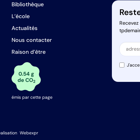
Bibliothèque
Reste
L’école
Recevez 
Actualités
tpdemai
Nous contacter
Secti
Raison d’être
Secti
J'acce
0.54 g
de CO
2
émis par cette page
s Options
alisation
Webexpr
ètres de confidentialité, en garantissant la conformité avec le