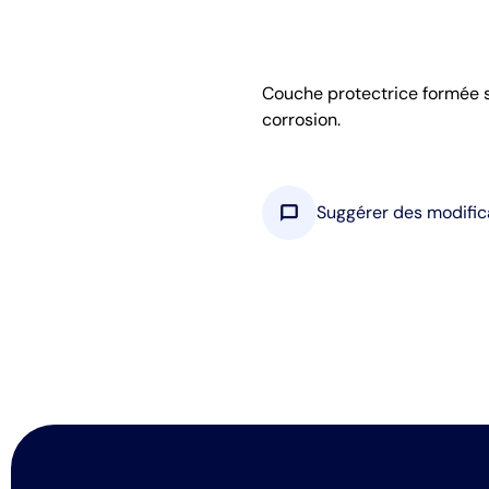
Couche protectrice formée s
corrosion.
chat_bubble
Suggérer des modific