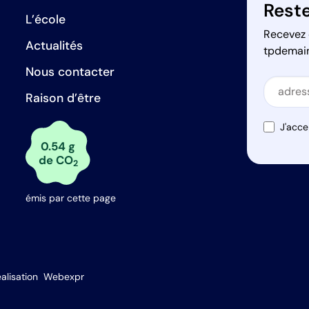
Reste
L’école
Recevez 
Actualités
tpdemai
Nous contacter
Secti
Raison d’être
Secti
J'acce
0.54 g
de CO
2
émis par cette page
s Options
alisation
Webexpr
ètres de confidentialité, en garantissant la conformité avec le