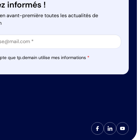
z informés !
en avant-première toutes les actualités de
n
on
on
pte que tp.demain utilise mes informations
*
s réglementations. Personnalisez vos préférences pour contrôler