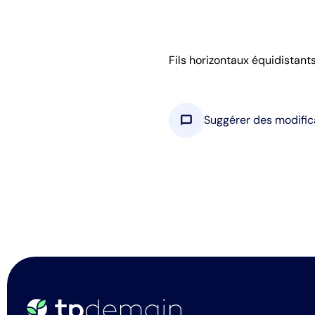
Fils horizontaux équidistants
chat_bubble
Suggérer des modific