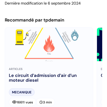
Dernière modification le 6 septembre 2024
Recommandé par tpdemain
ARTICLES
DIC
Le circuit d’admission d’air d’un
Ci
moteur diesel
MECANIQUE
visibility
visibi
schedule
16611 vues
3 min