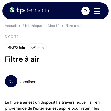
arrow_forward
Accueil
Bibliothèque
Dico TP
Filtre à air
DICO TP
visibility
schedule
372 fois
1 min
Filtre à air
Le filtre à air est un dispositif à travers lequel l’air en
provenance de l’extérieur est aspiré pour retenir les