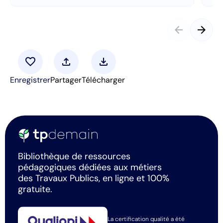
arrow_back
arrow_forward
favorite
upload
download
Enregistrer
Partager
Télécharger
Bibliothèque de ressources
pédagogiques dédiées aux métiers
des Travaux Publics, en ligne et 100%
gratuite.
La certification qualité a été