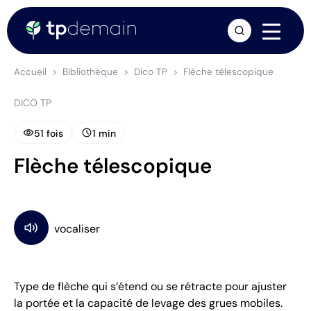
arrow_forward
Accueil
Bibliothèque
Dico TP
Flèche télescopique
DICO TP
visibility
schedule
51 fois
1 min
Flèche télescopique
Type de flèche qui s’étend ou se rétracte pour ajuster
la portée et la capacité de levage des grues mobiles.