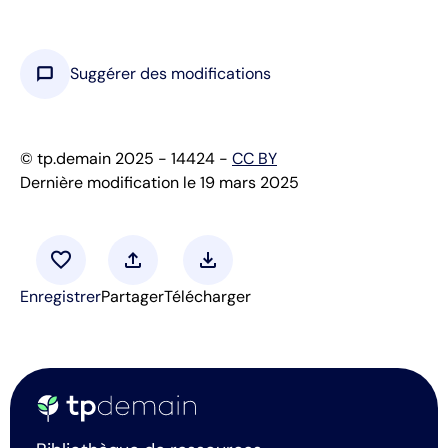
chat_bubble
Suggérer des modifications
© tp.demain 2025 - 14424 -
CC BY
Dernière modification le 19 mars 2025
favorite
upload
download
Enregistrer
Partager
Télécharger