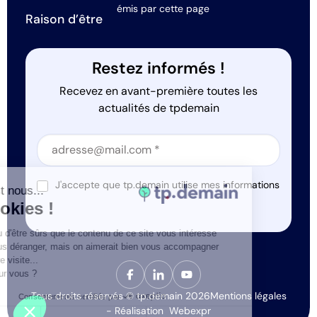
émis par cette page
Raison d’être
Restez informés !
Recevez en avant-première toutes les
actualités de tpdemain
Section
Section
J'accepte que tp.demain utilise mes informations
alut c'est nous...
*
les Cookies !
n a attendu d'être sûrs que le contenu de ce site vous intéresse
vant de vous déranger, mais on aimerait bien vous accompagner
ndant votre visite...
'est OK pour vous ?
Tous droits réservés © tp.demain 2026
Mentions légales
Consentements certifiés par
- Réalisation
Webexpr