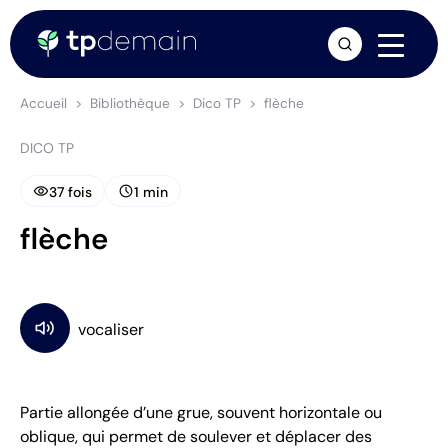
arrow_forward
Accueil
Bibliothèque
Dico TP
flèche
DICO TP
visibility
schedule
37 fois
1 min
flèche
Partie allongée d’une grue, souvent horizontale ou
oblique, qui permet de soulever et déplacer des