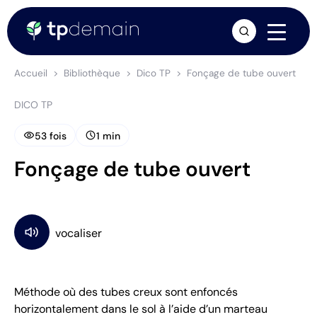
arrow_forward
Accueil
Bibliothèque
Dico TP
Fonçage de tube ouvert
DICO TP
visibility
schedule
53 fois
1 min
Fonçage de tube ouvert
Méthode où des tubes creux sont enfoncés
horizontalement dans le sol à l’aide d’un marteau