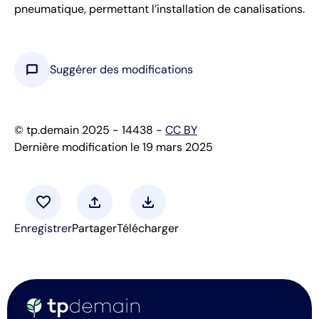
pneumatique, permettant l’installation de canalisations.
chat_bubble
Suggérer des modifications
© tp.demain 2025 - 14438 -
CC BY
Dernière modification le 19 mars 2025
favorite
upload
download
Enregistrer
Partager
Télécharger